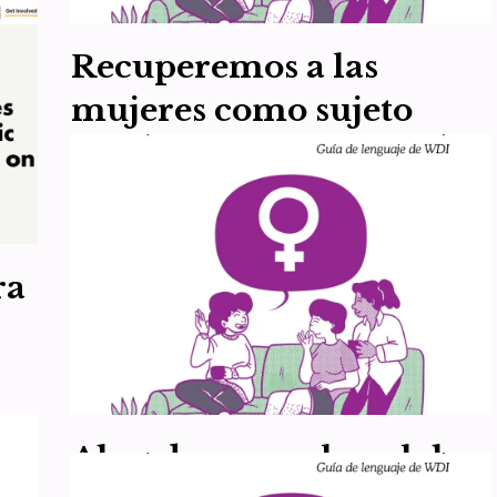
Recuperemos a las
mujeres como sujeto
político del feminismo
las
por
WDI España
4 de febrero de 2024
Guía de comunicación feminista
,
Recursos
Dejemos de retorcer el lenguaje para incluir a los
ra
hombres. Las mujeres, en tanto que hembras de la
especie humana, todas ellas sin distinción por…
Leer
más »
Abandonemos la palabra
NU