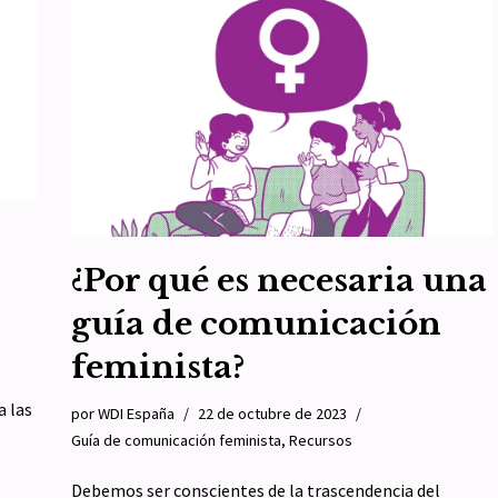
«género»
rsos
por
WDI España
19 de noviembre de 2023
cial
Guía de comunicación feminista
,
Recursos
Volvamos a los conceptos feministas. Según el artículo
3 del Convenio del Consejo de Europa sobre prevención
y lucha contra la violencia de género y…
Leer más »
¿Por qué es necesaria una
guía de comunicación
feminista?
a las
por
WDI España
22 de octubre de 2023
Guía de comunicación feminista
,
Recursos
Debemos ser conscientes de la trascendencia del