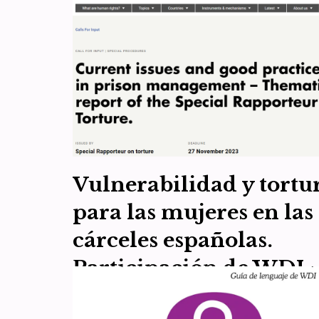
por
WDI España
15 de mayo de 2024
Artículo 7
,
Artículo 8
,
Recursos
El capítulo español de Women’s Declaration
International (WDI), la organización feminista
impulsora de la Declaración sobre los derechos de 
mujeres basados en el sexo…
Leer más »
Vulnerabilidad y tortu
para las mujeres en las
cárceles españolas.
Participación de WDI
España en consulta O