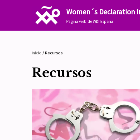
Women´s Declaration I
Saltar
Página web de WDI España
al
contenido
Inicio
/
Recursos
Recursos