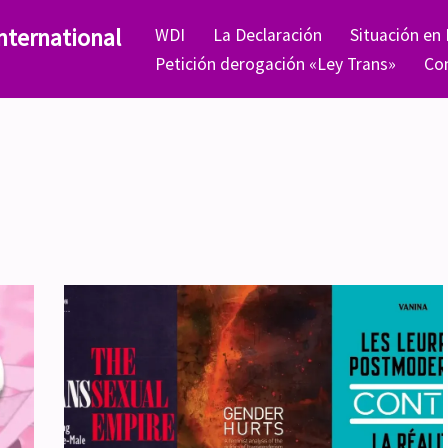
nternational
WDI
La Declaración
Situación en
Petición derogación «Ley Trans»
Co