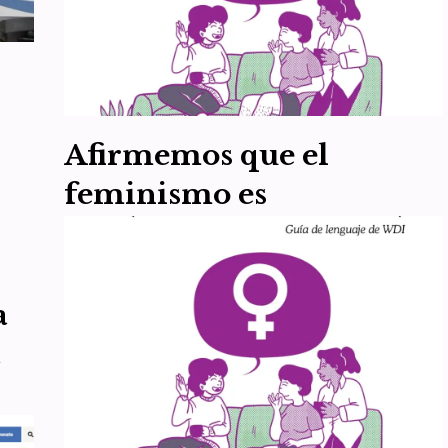
Por su interés, rescatamos una entrevista realizada al
Dr. Ray Blanchard por la periodista Louise Perry,
publicada el 6 de noviembre de 2019 en la…
Leer más »
Afirmemos que el
feminismo es
abolicionista
por
WDI España
3 de marzo de 2024
Guía de comunicación feminista
,
Recursos
a
Como feministas, no aceptemos considerar «trabajo
a
sexual» a la esclavitud de la prostitución y la
s
pornografía. El feminismo como teoría crítica de la
sociedad patriarcal…
Leer más »