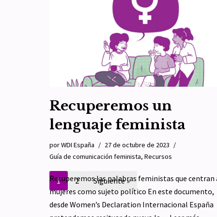
por
WDI España
6 de enero de 2024
Artículo 8
,
Recu
Como publicamos hace unos días, la Relatora Espe
de Naciones Unidas sobre la Tortura abrió una
convocatoria de aportaciones sobre actualidad y
buenas prácticas en…
Leer más »
Recuperemos un
lenguaje feminista
por
WDI España
27 de octubre de 2023
Guía de comunicación feminista
,
Recursos
Recuperemos las palabras feministas que centran 
1
2
Siguiente »
mujeres como sujeto político En este documento,
desde Women’s Declaration Internacional España