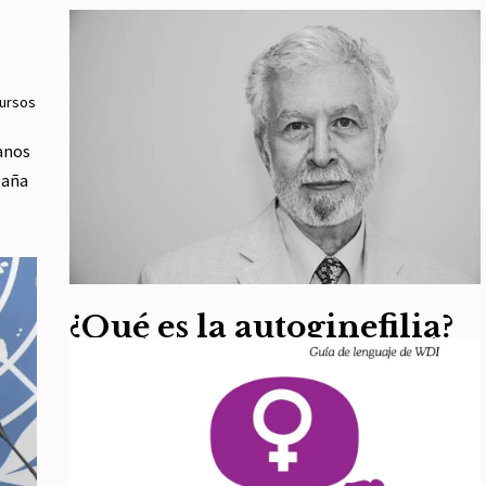
s
ursos
anos
paña
¿Qué es la autoginefilia?
Entrevista al Dr. Ray
Blanchard – Traducción
por
WDI España
28 de mayo de 2024
Recursos