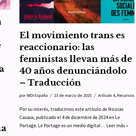
a
El movimiento trans es
e
reaccionario: las
feministas llevan más de
a
40 años denunciándolo
– Traducción
por
WDI España
23 de marzo de 2025
Artículo 4
,
Recursos
Por su interés, traducimos este artículo de Nicolas
Casaux, publicado el 4 de diciembre de 2024 en Le
Partage. Le Partage es un medio digital…
Leer más »
ia