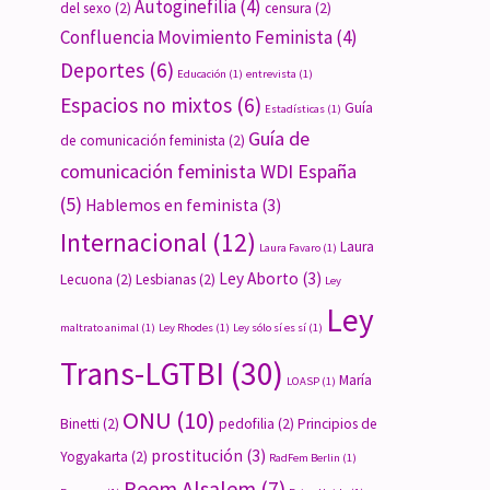
Autoginefilia
(4)
del sexo
(2)
censura
(2)
Confluencia Movimiento Feminista
(4)
Deportes
(6)
Educación
(1)
entrevista
(1)
Espacios no mixtos
(6)
Guía
Estadísticas
(1)
Guía de
de comunicación feminista
(2)
comunicación feminista WDI España
(5)
Hablemos en feminista
(3)
Internacional
(12)
Laura
Laura Favaro
(1)
Ley Aborto
(3)
Lecuona
(2)
Lesbianas
(2)
Ley
Ley
maltrato animal
(1)
Ley Rhodes
(1)
Ley sólo sí es sí
(1)
Trans-LGTBI
(30)
María
LOASP
(1)
ONU
(10)
Binetti
(2)
pedofilia
(2)
Principios de
prostitución
(3)
Yogyakarta
(2)
RadFem Berlin
(1)
Reem Alsalem
(7)