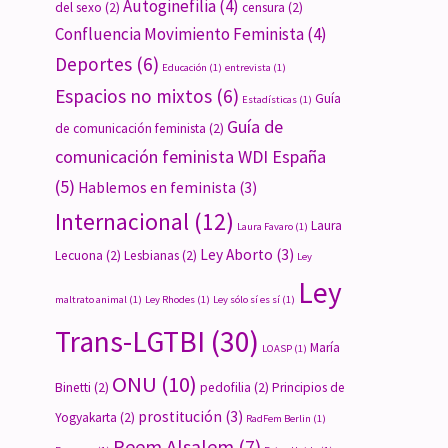
Autoginefilia
(4)
del sexo
(2)
censura
(2)
Confluencia Movimiento Feminista
(4)
Deportes
(6)
Educación
(1)
entrevista
(1)
Espacios no mixtos
(6)
Guía
Estadísticas
(1)
Guía de
de comunicación feminista
(2)
comunicación feminista WDI España
(5)
Hablemos en feminista
(3)
Internacional
(12)
Laura
Laura Favaro
(1)
Ley Aborto
(3)
Lecuona
(2)
Lesbianas
(2)
Ley
Ley
maltrato animal
(1)
Ley Rhodes
(1)
Ley sólo sí es sí
(1)
Trans-LGTBI
(30)
María
LOASP
(1)
ONU
(10)
Binetti
(2)
pedofilia
(2)
Principios de
prostitución
(3)
Yogyakarta
(2)
RadFem Berlin
(1)
Reem Alsalem
(7)