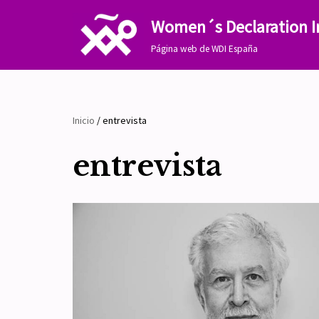
Women´s Declaration I
Saltar
Página web de WDI España
al
contenido
Inicio
/
entrevista
entrevista