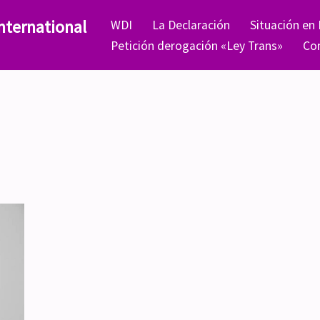
nternational
WDI
La Declaración
Situación en
Petición derogación «Ley Trans»
Co