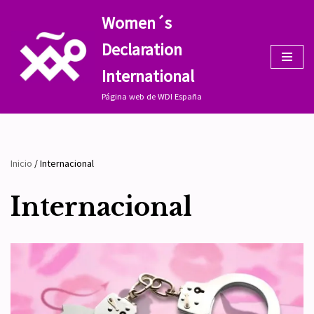
Women´s
Saltar
Declaration
al
contenido
International
Página web de WDI España
Inicio
/
Internacional
Internacional