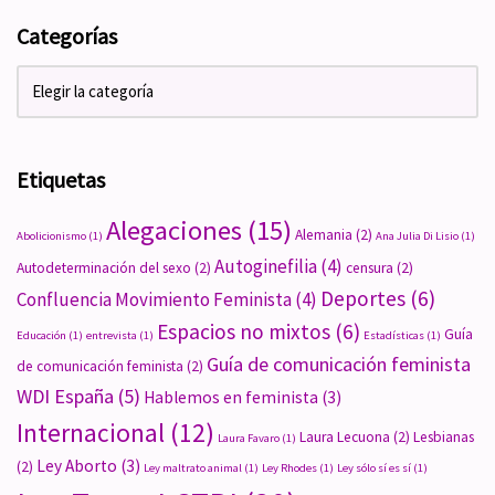
Categorías
Etiquetas
Alegaciones
(15)
Alemania
(2)
Abolicionismo
(1)
Ana Julia Di Lisio
(1)
Autoginefilia
(4)
Autodeterminación del sexo
(2)
censura
(2)
Deportes
(6)
Confluencia Movimiento Feminista
(4)
Espacios no mixtos
(6)
Guía
Educación
(1)
entrevista
(1)
Estadísticas
(1)
Guía de comunicación feminista
de comunicación feminista
(2)
WDI España
(5)
Hablemos en feminista
(3)
Internacional
(12)
Laura Lecuona
(2)
Lesbianas
Laura Favaro
(1)
Ley Aborto
(3)
(2)
Ley maltrato animal
(1)
Ley Rhodes
(1)
Ley sólo sí es sí
(1)