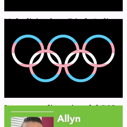
19 de diciembre: Día de “salir
del armario” como crítica/o de
la ideología de la identidad de
género
por
WHRC España
19 de diciembre de 2021
Actualidad
,
Artículo 1
Un grupo de hombres y mujeres, especialmente vinculadas a las
organizaciones LGB, pero no solo, de Reino Unido ha decidido
crear un día para “salir…
Leer más »
Las nuevas directrices del COI
no presumen ninguna ventaja
por parte de los hombres sobre