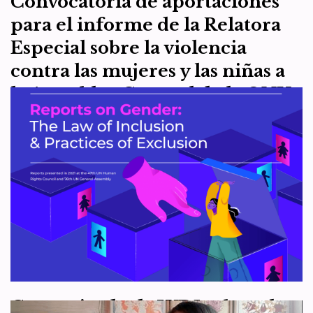
Convocatoria de aportaciones
para el informe de la Relatora
Especial sobre la violencia
contra las mujeres y las niñas a
la Asamblea General de la ONU
sobre la violencia contra las
mujeres y las niñas en el
deporte
por
WDI España
15 de mayo de 2024
Artículo 7
,
Artículo 8
,
Recursos
El capítulo español de Women’s Declaration International (WDI), la
organización feminista impulsora de la Declaración sobre los
derechos de las mujeres basados en el sexo…
Leer más »
Comunicado de WDI sobre el