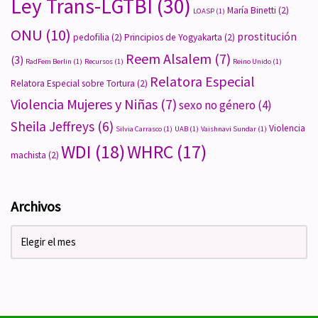
Ley Trans-LGTBI
(30)
María Binetti
(2)
LOASP
(1)
ONU
(10)
prostitución
pedofilia
(2)
Principios de Yogyakarta
(2)
Reem Alsalem
(7)
(3)
RadFem Berlin
(1)
Recursos
(1)
Reino Unido
(1)
Relatora Especial
Relatora Especial sobre Tortura
(2)
Violencia Mujeres y Niñas
(7)
sexo no género
(4)
Sheila Jeffreys
(6)
Violencia
Silvia Carrasco
(1)
UAB
(1)
Vaishnavi Sundar
(1)
WDI
(18)
WHRC
(17)
machista
(2)
Archivos