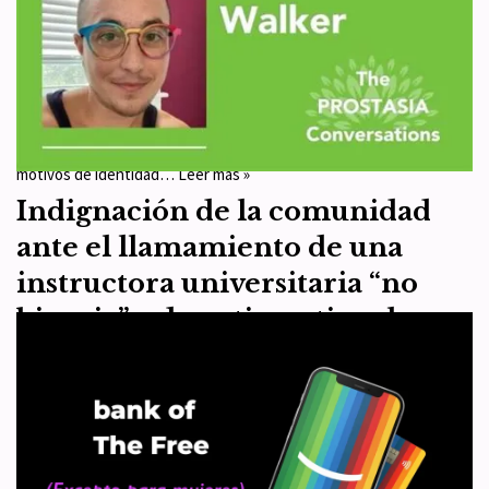
las mujeres
por
WHRC España
27 de noviembre de 2021
Artículo 7
Tras un proceso de dos años de consulta, el COI ha anunciado un
nuevo marco sobre justicia, inclusión y no discriminación por
motivos de identidad…
Leer más »
Indignación de la comunidad
ante el llamamiento de una
instructora universitaria “no
binaria” a desestigmatizar la
pedofilia
por
WHRC España
22 de noviembre de 2021
Artículo 9
Traducimos la noticia “Non-Binary university instructor calls to
desestigmatize pedophilia” que ha publicado el medio feminista