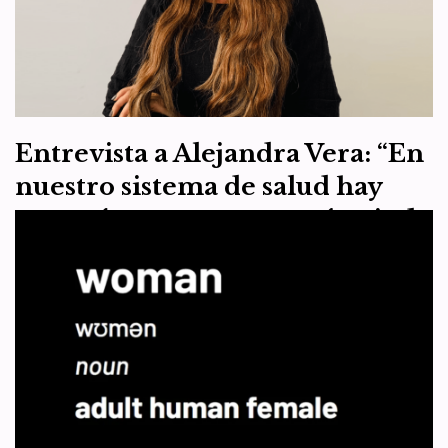
noruega me…
Leer más »
Entrevista a Alejandra Vera: “En
nuestro sistema de salud hay
garantías para poner prótesis de
pecho a los hombres, pero no
para los cánceres de mama de
las mujeres”
por
WDI España
4 de enero de 2022
Artículo 1
La directora de la organización colombiana “Mujer, denuncia y
muévete» habla sobre la situación de las mujeres en Colombia para
WDI España. WDI: ¿A qué…
Leer más »