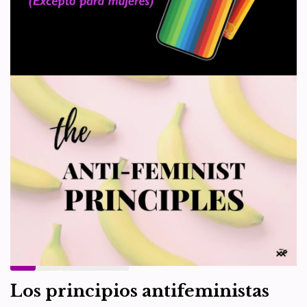
4W, cuyo original podéis encontrar aquí. Una profesora
asistente…
Leer más »
Un banco cancela la cuenta de
una organización feminista
holandesa por “transfobia”
por
WHRC España
15 de noviembre de 2021
Actualidad
,
Artículo 4
Se ha producido un lamentable caso de censura que queremos
visibilizar desde WHRC. Se trata de la cancelación sufrida por una
organización feminista holandesa, a…
Leer más »
1
2
Siguiente »
Los principios antifeministas