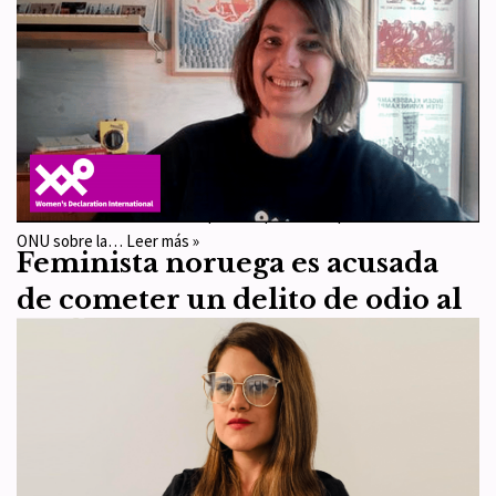
“Informe sobre la Teoría de
Género” del Experto
Independiente SOGI de la ONU
por
WDI España
14 de junio de 2023
Artículo 1
,
Recursos
En 2022, WDI publicó en inglés un comunicado sobre el “Informe
sobre la Teoría de Género” que el Experto Independiente de la
ONU sobre la…
Leer más »
Feminista noruega es acusada
de cometer un delito de odio al
afirmar que no cree que se
pueda cambiar de sexo
por
WDI España
1 de diciembre de 2022
Artículo 1
,
Artículo 4
“Me llamo Christina. No creo que los hombres que alegan ser
mujeres, niñas, lesbianas o madres sean lo que dicen ser. La policía