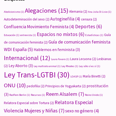
Alegaciones
(15)
Alemania
(2)
Abolicionismo
(1)
Ana Julia Di Lisio
(1)
Autoginefilia
(4)
Autodeterminación del sexo
(2)
censura
(2)
Deportes
(6)
Confluencia Movimiento Feminista
(4)
Espacios no mixtos
(6)
Guía
Educación
(1)
entrevista
(1)
Estadísticas
(1)
Guía de comunicación feminista
de comunicación feminista
(2)
WDI España
(5)
Hablemos en feminista
(3)
Internacional
(12)
Laura Lecuona
(2)
Lesbianas
Laura Favaro
(1)
Ley Aborto
(3)
(2)
Ley maltrato animal
(1)
Ley Rhodes
(1)
Ley sólo sí es sí
(1)
Ley Trans-LGTBI
(30)
María Binetti
(2)
LOASP
(1)
ONU
(10)
prostitución
pedofilia
(2)
Principios de Yogyakarta
(2)
Reem Alsalem
(7)
(3)
RadFem Berlin
(1)
Recursos
(1)
Reino Unido
(1)
Relatora Especial
Relatora Especial sobre Tortura
(2)
Violencia Mujeres y Niñas
(7)
sexo no género
(4)