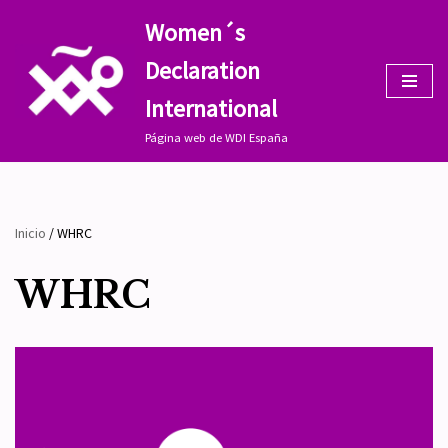
Women´s
Saltar
Declaration
al
contenido
International
Página web de WDI España
Inicio
/
WHRC
WHRC