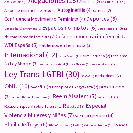
Alegaciones
(15)
Alemania
(2)
Abolicionismo
(1)
Ana Julia Di Lisio
(1)
Autoginefilia
(4)
Autodeterminación del sexo
(2)
censura
(2)
Deportes
(6)
Confluencia Movimiento Feminista
(4)
Espacios no mixtos
(6)
Guía
Educación
(1)
entrevista
(1)
Estadísticas
(1)
Guía de comunicación feminista
de comunicación feminista
(2)
WDI España
(5)
Hablemos en feminista
(3)
Internacional
(12)
Laura Lecuona
(2)
Lesbianas
Laura Favaro
(1)
Ley Aborto
(3)
(2)
Ley maltrato animal
(1)
Ley Rhodes
(1)
Ley sólo sí es sí
(1)
Ley Trans-LGTBI
(30)
María Binetti
(2)
LOASP
(1)
ONU
(10)
prostitución
pedofilia
(2)
Principios de Yogyakarta
(2)
Reem Alsalem
(7)
(3)
RadFem Berlin
(1)
Recursos
(1)
Reino Unido
(1)
Relatora Especial
Relatora Especial sobre Tortura
(2)
Violencia Mujeres y Niñas
(7)
sexo no género
(4)
Sheila Jeffreys
(6)
Violencia
Silvia Carrasco
(1)
UAB
(1)
Vaishnavi Sundar
(1)