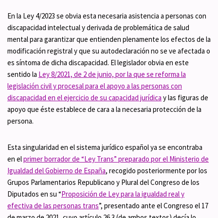
En la Ley 4/2023 se obvia esta necesaria asistencia a personas con
discapacidad intelectual y derivada de problemática de salud
mental para garantizar que entienden plenamente los efectos de la
modificación registral y que su autodeclaración no se ve afectada o
es síntoma de dicha discapacidad. El legislador obvia en este
sentido la
Ley 8/2021, de 2 de junio, por la que se reforma la
legislación civil y procesal para el apoyo a las personas con
discapacidad en el ejercicio de su capacidad jurídica
y las figuras de
apoyo que éste establece de cara a la necesaria protección de la
persona.
Esta singularidad en el sistema jurídico español ya se encontraba
en el
primer borrador de “Ley Trans” preparado por el Ministerio de
Igualdad del Gobierno de España
, recogido posteriormente por los
Grupos Parlamentarios Republicano y Plural del Congreso de los
Diputados en su “
Proposición de Ley para la igualdad real y
efectiva de las personas trans
”, presentado ante el Congreso el 17
de marzo de 2021, cuyo artículo 26.3 (de ambos textos) decía lo