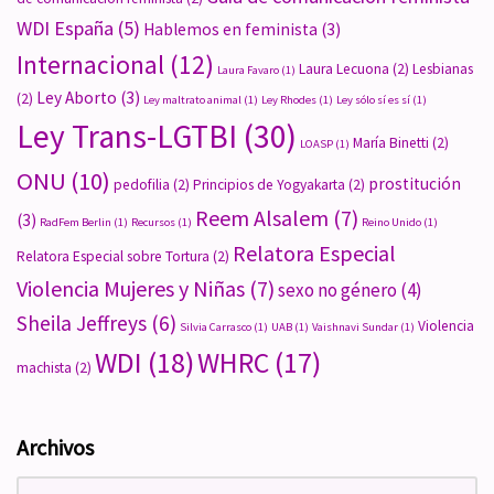
WDI España
(5)
Hablemos en feminista
(3)
Internacional
(12)
Laura Lecuona
(2)
Lesbianas
Laura Favaro
(1)
Ley Aborto
(3)
(2)
Ley maltrato animal
(1)
Ley Rhodes
(1)
Ley sólo sí es sí
(1)
Ley Trans-LGTBI
(30)
María Binetti
(2)
LOASP
(1)
ONU
(10)
prostitución
pedofilia
(2)
Principios de Yogyakarta
(2)
Reem Alsalem
(7)
(3)
RadFem Berlin
(1)
Recursos
(1)
Reino Unido
(1)
Relatora Especial
Relatora Especial sobre Tortura
(2)
Violencia Mujeres y Niñas
(7)
sexo no género
(4)
Sheila Jeffreys
(6)
Violencia
Silvia Carrasco
(1)
UAB
(1)
Vaishnavi Sundar
(1)
WDI
(18)
WHRC
(17)
machista
(2)
Archivos