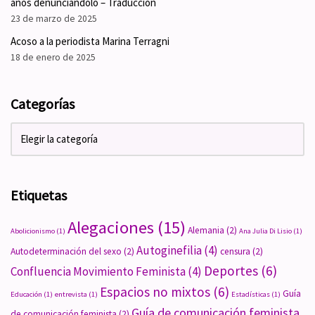
años denunciándolo – Traducción
23 de marzo de 2025
Acoso a la periodista Marina Terragni
18 de enero de 2025
Categorías
Etiquetas
Alegaciones
(15)
Alemania
(2)
Abolicionismo
(1)
Ana Julia Di Lisio
(1)
Autoginefilia
(4)
Autodeterminación del sexo
(2)
censura
(2)
Deportes
(6)
Confluencia Movimiento Feminista
(4)
Espacios no mixtos
(6)
Guía
Educación
(1)
entrevista
(1)
Estadísticas
(1)
Guía de comunicación feminista
de comunicación feminista
(2)