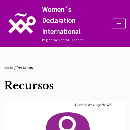
Women´s
Saltar
Declaration
al
contenido
International
Página web de WDI España
Inicio
/
Recursos
Recursos