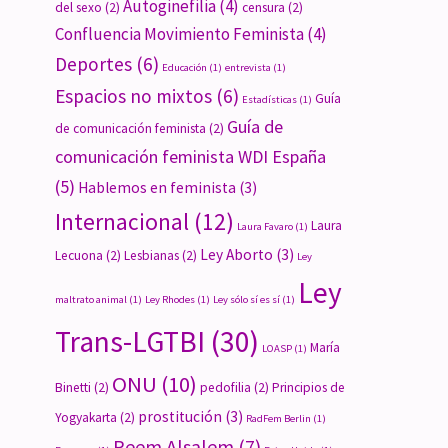
Autoginefilia
(4)
del sexo
(2)
censura
(2)
Confluencia Movimiento Feminista
(4)
Deportes
(6)
Educación
(1)
entrevista
(1)
Espacios no mixtos
(6)
Guía
Estadísticas
(1)
Guía de
de comunicación feminista
(2)
comunicación feminista WDI España
(5)
Hablemos en feminista
(3)
Internacional
(12)
Laura
Laura Favaro
(1)
Ley Aborto
(3)
Lecuona
(2)
Lesbianas
(2)
Ley
Ley
maltrato animal
(1)
Ley Rhodes
(1)
Ley sólo sí es sí
(1)
Trans-LGTBI
(30)
María
LOASP
(1)
ONU
(10)
Binetti
(2)
pedofilia
(2)
Principios de
prostitución
(3)
Yogyakarta
(2)
RadFem Berlin
(1)
Reem Alsalem
(7)