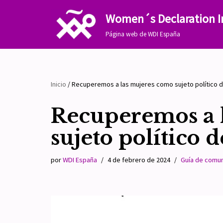
Women´s Declaration I
Saltar
Página web de WDI España
al
contenido
Inicio
/
Recuperemos a las mujeres como sujeto político 
Recuperemos a 
sujeto político 
por
WDI España
4 de febrero de 2024
Guía de comun