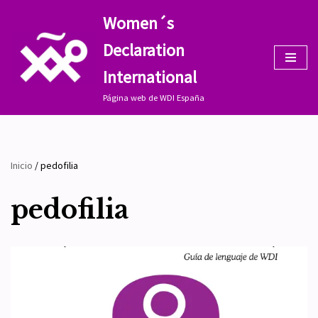
Women´s
Saltar
Declaration
al
contenido
International
Página web de WDI España
Inicio
/
pedofilia
pedofilia