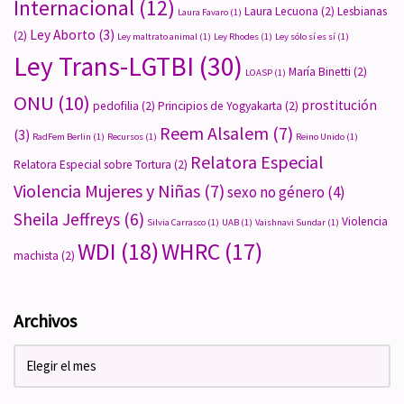
Internacional
(12)
Laura Lecuona
(2)
Lesbianas
Laura Favaro
(1)
Ley Aborto
(3)
(2)
Ley maltrato animal
(1)
Ley Rhodes
(1)
Ley sólo sí es sí
(1)
Ley Trans-LGTBI
(30)
María Binetti
(2)
LOASP
(1)
ONU
(10)
prostitución
pedofilia
(2)
Principios de Yogyakarta
(2)
Reem Alsalem
(7)
(3)
RadFem Berlin
(1)
Recursos
(1)
Reino Unido
(1)
Relatora Especial
Relatora Especial sobre Tortura
(2)
Violencia Mujeres y Niñas
(7)
sexo no género
(4)
Sheila Jeffreys
(6)
Violencia
Silvia Carrasco
(1)
UAB
(1)
Vaishnavi Sundar
(1)
WDI
(18)
WHRC
(17)
machista
(2)
Archivos