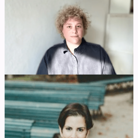
Feminista demandada por su
Comunicado de Reem Alsalem,
activismo por los derechos de
Relatora Especial sobre
las mujeres basados en el sexo
violencia contra mujeres y
por
WDI España
20 de junio de 2023
Actualidad
,
Artículo 4
niñas, en respuesta a la AWID
Ana Julia Di Lisio, representante de Radfem Berlín, ha sido
por
WDI España
20 de diciembre de 2023