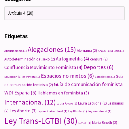
Etiquetas
Alegaciones
(15)
Alemania
(2)
Abolicionismo
(1)
Ana Julia Di Lisio
(1)
Autoginefilia
(4)
Autodeterminación del sexo
(2)
censura
(2)
Deportes
(6)
Confluencia Movimiento Feminista
(4)
Espacios no mixtos
(6)
Guía
Educación
(1)
entrevista
(1)
Estadísticas
(1)
Guía de comunicación feminista
de comunicación feminista
(2)
WDI España
(5)
Hablemos en feminista
(3)
Internacional
(12)
Laura Lecuona
(2)
Lesbianas
Laura Favaro
(1)
Ley Aborto
(3)
(2)
Ley maltrato animal
(1)
Ley Rhodes
(1)
Ley sólo sí es sí
(1)
Ley Trans-LGTBI
(30)
María Binetti
(2)
LOASP
(1)