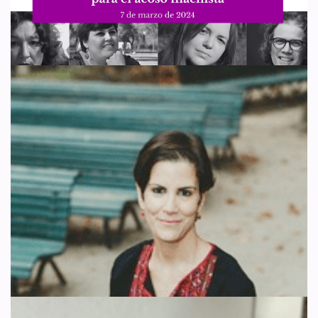
Esta semana se ha publicado en el Boletín Oficial del Estado
italiano (Gazzetta ufficiale) el nombramiento de Marianella Giannina
Terragni, más conocida como Marina Terragni,…
Leer más »
Las «identidades» como excusa
para el acoso machista
por
WDI España
10 de marzo de 2024
Actualidad
,
Artículo 4
,
Eventos
,
Vídeos
En los últimos días hemos asistido al lamentable espectáculo de
acoso y persecución de Silvia Carrasco en la Universitat Autònoma
de Barcelona, donde ella es…
Leer más »