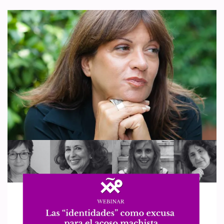
Acoso a la periodista Marina
Terragni
por
WDI España
18 de enero de 2025
Actualidad
,
Artículo 4
,
Artículo 6
,
Artículo 9