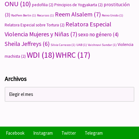
ONU
(10)
prostitución
pedofilia
(2)
Principios de Yogyakarta
(2)
Reem Alsalem
(7)
(3)
RadFem Berlin
(1)
Recursos
(1)
Reino Unido
(1)
Relatora Especial
Relatora Especial sobre Tortura
(2)
Violencia Mujeres y Niñas
(7)
sexo no género
(4)
Sheila Jeffreys
(6)
Violencia
Silvia Carrasco
(1)
UAB
(1)
Vaishnavi Sundar
(1)
WDI
(18)
WHRC
(17)
machista
(2)
Archivos
Facebook
Instagram
Twitter
Telegram