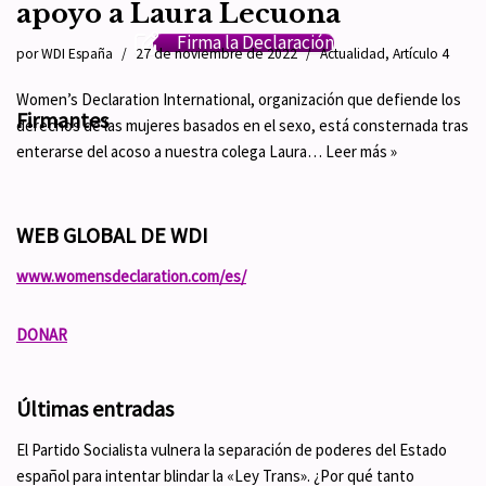
apoyo a Laura Lecuona
Firma la Declaración
por
WDI España
27 de noviembre de 2022
Actualidad
,
Artículo 4
Women’s Declaration International, organización que defiende los
Firmantes
derechos de las mujeres basados en el sexo, está consternada tras
enterarse del acoso a nuestra colega Laura…
Leer más »
WEB GLOBAL DE WDI
www.womensdeclaration.com/es/
DONAR
Últimas entradas
El Partido Socialista vulnera la separación de poderes del Estado
español para intentar blindar la «Ley Trans». ¿Por qué tanto