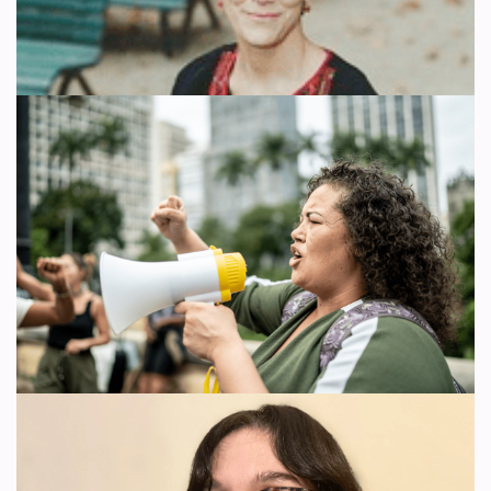
demandada por haber utilizado un lenguaje basado en el sexo, es
Actualidad
,
Artículo 1
,
Artículo 4
,
Artículo 8
decir, acorde con la…
Leer más »
Como ya informamos en esta página web, la Relatora Especial de
Naciones Unidas sobre violencia contra mujeres y niñas, sus causas
y sus consecuencias, Reem…
Leer más »
Relatora ONU contra la
violencia defiende la libertad de