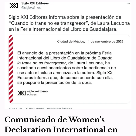
afirmar que no cree que se
pueda cambiar de sexo
por
WDI España
1 de diciembre de 2022
Artículo 1
,
Artículo 4
“Me llamo Christina. No creo que los hombres que alegan ser
mujeres, niñas, lesbianas o madres sean lo que dicen ser. La policía
noruega me…
Leer más »
1
2
Siguiente »
Comunicado de Women’s
Declaration International en