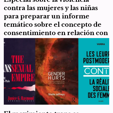
contra las mujeres y las niñas
para preparar un informe
temático sobre el concepto de
consentimiento en relación con
la violencia contra las mujeres y
las niñas.
por
WDI España
30 de marzo de 2025
Artículo 8
,
Recursos
Este será presentado al Consejo de Derechos Humanos de la ONU
en su sesión 59ª (enero de 2025). WDI España es el capítulo español
de…
Leer más »