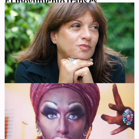
El movimiento trans es
reaccionario: las feministas
llevan más de 40 años
denunciándolo – Traducción
por
WDI España
23 de marzo de 2025
Artículo 4
,
Recursos
Por su interés, traducimos este artículo de Nicolas Casaux,
publicado el 4 de diciembre de 2024 en Le Partage. Le Partage es un
medio digital…
Leer más »
Acoso a la periodista Marina
Terragni
por
WDI España
18 de enero de 2025
Actualidad
,
Artículo 4
,
Artículo 6
,
Artículo 9