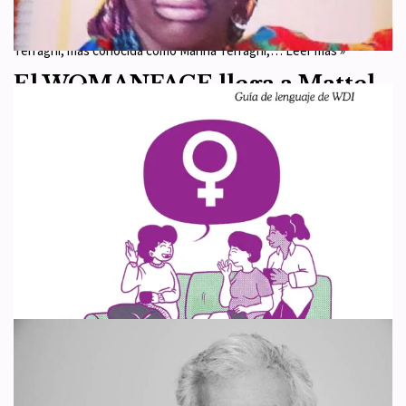
Esta semana se ha publicado en el Boletín Oficial del Estado
italiano (Gazzetta ufficiale) el nombramiento de Marianella Giannina
Terragni, más conocida como Marina Terragni,…
Leer más »
El WOMANFACE llega a Mattel.
Monster High: escuela de
transgenerismo
por
WDI España
14 de octubre de 2024
Actualidad
,
Artículo 9
Muchas personas creen que las feministas ven amenazas por todas
partes. Nos llaman exageradas, pesadas, conspiranoicas… Según
esas personas, no es cierto que se estén…
Leer más »
Las mujeres NO somos
máquinas de gestar