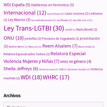
WDI España
(5)
Hablemos en feminista
(3)
Internacional
(12)
Laura Lecuona
(2)
Lesbianas
Laura Favaro
(1)
Ley Aborto
(3)
(2)
Ley maltrato animal
(1)
Ley Rhodes
(1)
Ley sólo sí es sí
(1)
Ley Trans-LGTBI
(30)
María Binetti
(2)
LOASP
(1)
ONU
(10)
prostitución
pedofilia
(2)
Principios de Yogyakarta
(2)
Reem Alsalem
(7)
(3)
RadFem Berlin
(1)
Recursos
(1)
Reino Unido
(1)
Relatora Especial
Relatora Especial sobre Tortura
(2)
Violencia Mujeres y Niñas
(7)
sexo no género
(4)
Sheila Jeffreys
(6)
Violencia
Silvia Carrasco
(1)
UAB
(1)
Vaishnavi Sundar
(1)
WDI
(18)
WHRC
(17)
machista
(2)
Archivos