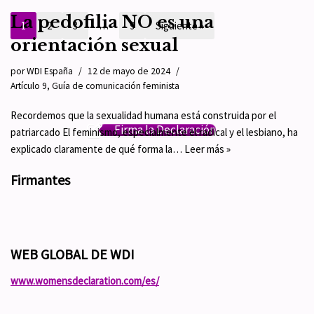
La pedofilia NO es una
1
2
3
…
9
Siguiente »
orientación sexual
por
WDI España
12 de mayo de 2024
Artículo 9
,
Guía de comunicación feminista
Recordemos que la sexualidad humana está construida por el
Firma la Declaración
patriarcado El feminismo, especialmente el radical y el lesbiano, ha
explicado claramente de qué forma la…
Leer más »
Firmantes
WEB GLOBAL DE WDI
www.womensdeclaration.com/es/