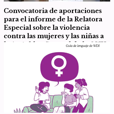
Convocatoria de aportaciones
para el informe de la Relatora
Especial sobre la violencia
contra las mujeres y las niñas a
la Asamblea General de la ONU
sobre la violencia contra las
mujeres y las niñas en el
deporte
por
WDI España
15 de mayo de 2024
Artículo 7
,
Artículo 8
,
Recursos
El capítulo español de Women’s Declaration International (WDI), la
organización feminista impulsora de la Declaración sobre los
derechos de las mujeres basados en el sexo…
Leer más »