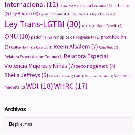
Internacional
(12)
Laura Lecuona
(2)
Lesbianas
Laura Favaro
(1)
Ley Aborto
(3)
(2)
Ley maltrato animal
(1)
Ley Rhodes
(1)
Ley sólo sí es sí
(1)
Ley Trans-LGTBI
(30)
María Binetti
(2)
LOASP
(1)
ONU
(10)
prostitución
pedofilia
(2)
Principios de Yogyakarta
(2)
Reem Alsalem
(7)
(3)
RadFem Berlin
(1)
Recursos
(1)
Reino Unido
(1)
Relatora Especial
Relatora Especial sobre Tortura
(2)
Violencia Mujeres y Niñas
(7)
sexo no género
(4)
Sheila Jeffreys
(6)
Violencia
Silvia Carrasco
(1)
UAB
(1)
Vaishnavi Sundar
(1)
WDI
(18)
WHRC
(17)
machista
(2)
Archivos