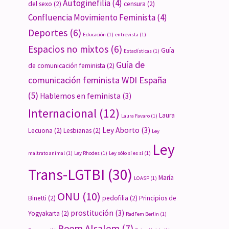
Autoginefilia
(4)
del sexo
(2)
censura
(2)
Confluencia Movimiento Feminista
(4)
Deportes
(6)
Educación
(1)
entrevista
(1)
Espacios no mixtos
(6)
Guía
Estadísticas
(1)
Guía de
de comunicación feminista
(2)
comunicación feminista WDI España
(5)
Hablemos en feminista
(3)
Internacional
(12)
Laura
Laura Favaro
(1)
Ley Aborto
(3)
Lecuona
(2)
Lesbianas
(2)
Ley
Ley
maltrato animal
(1)
Ley Rhodes
(1)
Ley sólo sí es sí
(1)
Trans-LGTBI
(30)
María
LOASP
(1)
ONU
(10)
Binetti
(2)
pedofilia
(2)
Principios de
prostitución
(3)
Yogyakarta
(2)
RadFem Berlin
(1)
Reem Alsalem
(7)