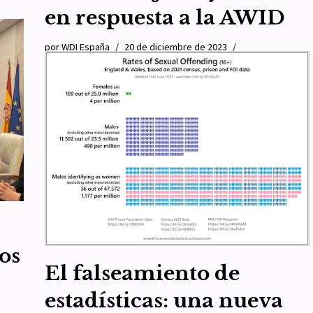
en respuesta a la AWID
e la
por
WDI España
20 de diciembre de 2023
ecial
Actualidad
,
Artículo 1
,
Artículo 4
,
Artículo 8
Como ya informamos en esta página web, la Relatora
Especial de Naciones Unidas sobre violencia contra
mujeres y niñas, sus causas y sus consecuencias,
Reem…
Leer más »
os
El falseamiento de
estadísticas: una nueva