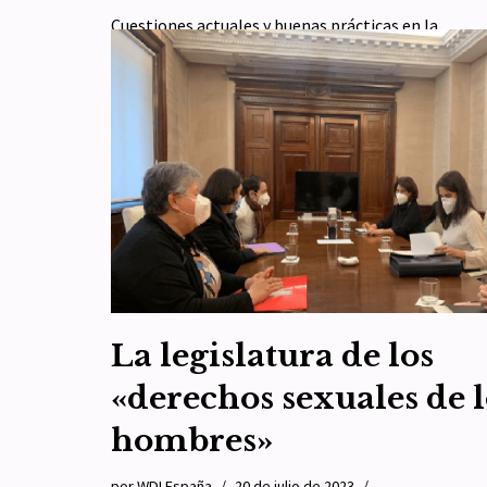
Cuestiones actuales y buenas prácticas en la
administración penitenciaria – Informe temático d
Relatora Especial sobre la tortura La Relatora Esp
de Naciones Unidas…
Leer más »
La legislatura de los
«derechos sexuales de l
hombres»
por
WDI España
20 de julio de 2023