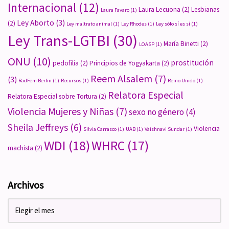
Internacional
(12)
Laura Lecuona
(2)
Lesbianas
Laura Favaro
(1)
Ley Aborto
(3)
(2)
Ley maltrato animal
(1)
Ley Rhodes
(1)
Ley sólo sí es sí
(1)
Ley Trans-LGTBI
(30)
María Binetti
(2)
LOASP
(1)
ONU
(10)
prostitución
pedofilia
(2)
Principios de Yogyakarta
(2)
Reem Alsalem
(7)
(3)
RadFem Berlin
(1)
Recursos
(1)
Reino Unido
(1)
Relatora Especial
Relatora Especial sobre Tortura
(2)
Violencia Mujeres y Niñas
(7)
sexo no género
(4)
Sheila Jeffreys
(6)
Violencia
Silvia Carrasco
(1)
UAB
(1)
Vaishnavi Sundar
(1)
WDI
(18)
WHRC
(17)
machista
(2)
Archivos