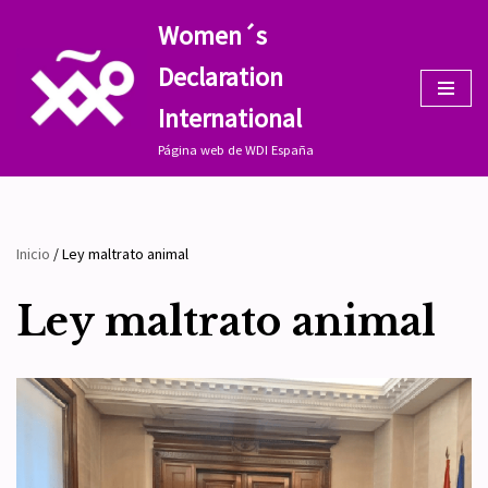
Women´s
Saltar
Declaration
al
contenido
International
Página web de WDI España
Inicio
/
Ley maltrato animal
Ley maltrato animal