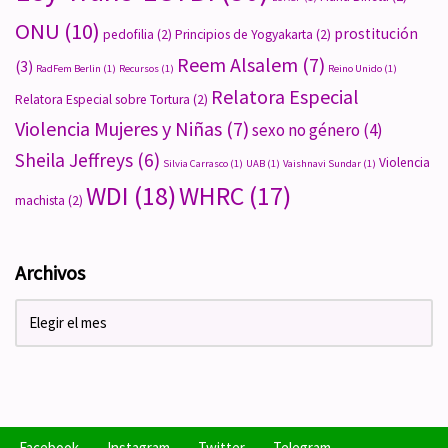
ONU
(10)
prostitución
pedofilia
(2)
Principios de Yogyakarta
(2)
Reem Alsalem
(7)
(3)
RadFem Berlin
(1)
Recursos
(1)
Reino Unido
(1)
Relatora Especial
Relatora Especial sobre Tortura
(2)
Violencia Mujeres y Niñas
(7)
sexo no género
(4)
Sheila Jeffreys
(6)
Violencia
Silvia Carrasco
(1)
UAB
(1)
Vaishnavi Sundar
(1)
WDI
(18)
WHRC
(17)
machista
(2)
Archivos
Facebook
Instagram
Twitter
Telegram