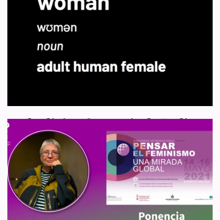
Gender Hurts en Gijón en
coloquio con Amelia Valcárcel
por
WDI España
26 de junio de 2023
Eventos
Sheila Jeffreys, académica feminista y una de las directoras de
Women’s Declaration International, ha presentado su libro “Gender
Hurts: El género daña” en la Feria…
Leer más »
19 de diciembre: Día de “salir
del armario” como crítica/o de
la ideología de la identidad de
género
por
WHRC España
19 de diciembre de 2021
Actualidad
,
Artículo 1
Un grupo de hombres y mujeres, especialmente vinculadas a las