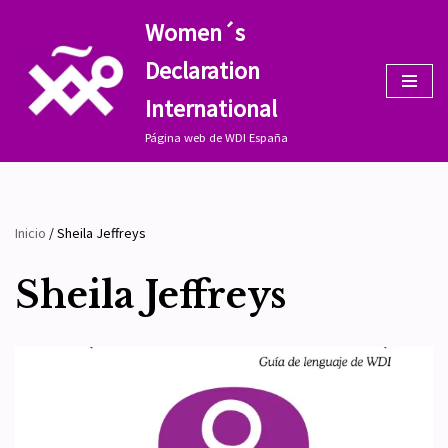
Women´s
Saltar
Declaration
al
contenido
International
Página web de WDI España
Inicio
/
Sheila Jeffreys
Sheila Jeffreys