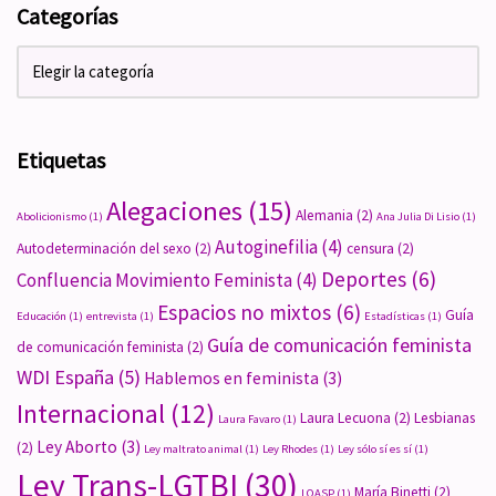
Categorías
Etiquetas
Alegaciones
(15)
Alemania
(2)
Abolicionismo
(1)
Ana Julia Di Lisio
(1)
Autoginefilia
(4)
Autodeterminación del sexo
(2)
censura
(2)
Deportes
(6)
Confluencia Movimiento Feminista
(4)
Espacios no mixtos
(6)
Guía
Educación
(1)
entrevista
(1)
Estadísticas
(1)
Guía de comunicación feminista
de comunicación feminista
(2)
WDI España
(5)
Hablemos en feminista
(3)
Internacional
(12)
Laura Lecuona
(2)
Lesbianas
Laura Favaro
(1)
Ley Aborto
(3)
(2)
Ley maltrato animal
(1)
Ley Rhodes
(1)
Ley sólo sí es sí
(1)
Ley Trans-LGTBI
(30)
María Binetti
(2)
LOASP
(1)