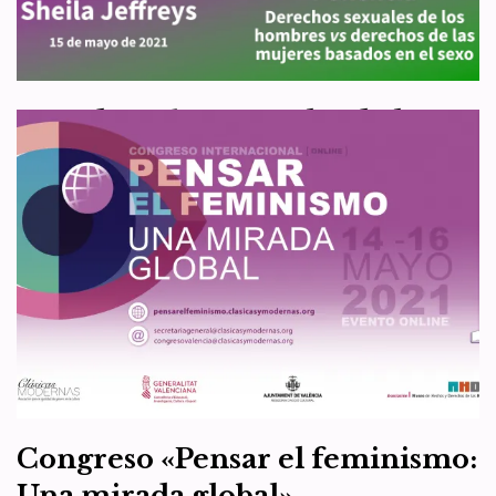
organizaciones LGB, pero no solo, de Reino Unido ha decidido
crear un día para “salir…
Leer más »
«Los derechos sexuales de los
hombres versus los derechos de
las mujeres basados en el sexo»,
conferencia de Sheila Jeffreys
por
WHRC España
3 de junio de 2021
Eventos
,
Recursos
,
Vídeos
Sheila Jeffreys fue una de las ponentes del Congreso Internacional
«Pensar el feminismo: Una mirada global», celebrado en Valencia del
14 al 16 de mayo…
Leer más »
Congreso «Pensar el feminismo:
Una mirada global»