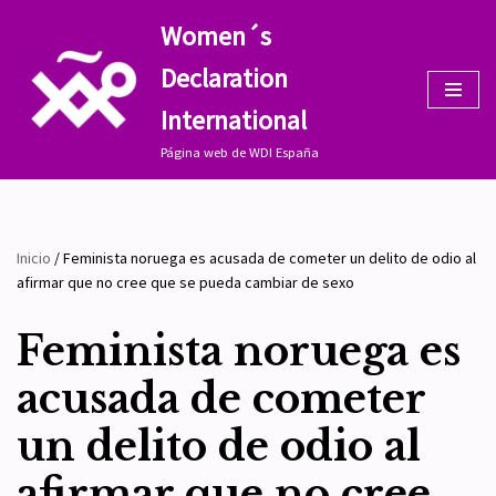
Women´s
Saltar
Declaration
al
contenido
International
Página web de WDI España
Inicio
/
Feminista noruega es acusada de cometer un delito de odio al
afirmar que no cree que se pueda cambiar de sexo
Feminista noruega es
acusada de cometer
un delito de odio al
afirmar que no cree