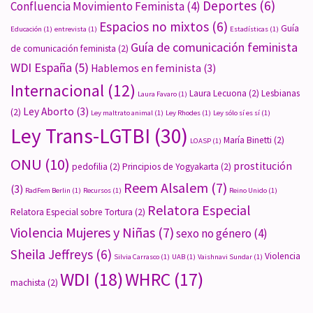
Deportes
(6)
Confluencia Movimiento Feminista
(4)
Espacios no mixtos
(6)
Guía
Educación
(1)
entrevista
(1)
Estadísticas
(1)
Guía de comunicación feminista
de comunicación feminista
(2)
WDI España
(5)
Hablemos en feminista
(3)
Internacional
(12)
Laura Lecuona
(2)
Lesbianas
Laura Favaro
(1)
Ley Aborto
(3)
(2)
Ley maltrato animal
(1)
Ley Rhodes
(1)
Ley sólo sí es sí
(1)
Ley Trans-LGTBI
(30)
María Binetti
(2)
LOASP
(1)
ONU
(10)
prostitución
pedofilia
(2)
Principios de Yogyakarta
(2)
Reem Alsalem
(7)
(3)
RadFem Berlin
(1)
Recursos
(1)
Reino Unido
(1)
Relatora Especial
Relatora Especial sobre Tortura
(2)
Violencia Mujeres y Niñas
(7)
sexo no género
(4)
Sheila Jeffreys
(6)
Violencia
Silvia Carrasco
(1)
UAB
(1)
Vaishnavi Sundar
(1)
WDI
(18)
WHRC
(17)
machista
(2)