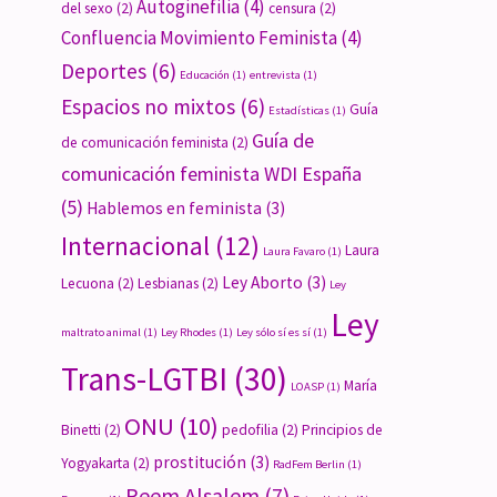
Autoginefilia
(4)
del sexo
(2)
censura
(2)
Confluencia Movimiento Feminista
(4)
Deportes
(6)
Educación
(1)
entrevista
(1)
Espacios no mixtos
(6)
Guía
Estadísticas
(1)
Guía de
de comunicación feminista
(2)
comunicación feminista WDI España
(5)
Hablemos en feminista
(3)
Internacional
(12)
Laura
Laura Favaro
(1)
Ley Aborto
(3)
Lecuona
(2)
Lesbianas
(2)
Ley
Ley
maltrato animal
(1)
Ley Rhodes
(1)
Ley sólo sí es sí
(1)
Trans-LGTBI
(30)
María
LOASP
(1)
ONU
(10)
Binetti
(2)
pedofilia
(2)
Principios de
prostitución
(3)
Yogyakarta
(2)
RadFem Berlin
(1)
Reem Alsalem
(7)