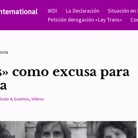
nternational
WDI
La Declaración
Situación en
Petición derogación «Ley Trans»
Co
hista
s» como excusa para
ta
ículo 4
,
Eventos
,
Vídeos