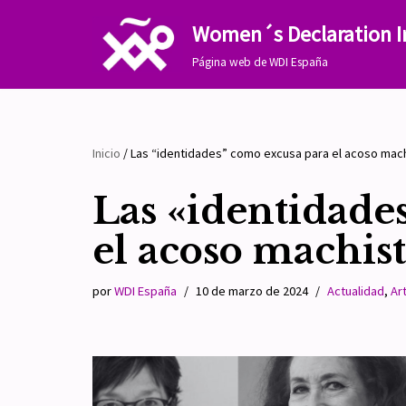
Women´s Declaration I
Saltar
Página web de WDI España
al
contenido
Inicio
/
Las “identidades” como excusa para el acoso mac
Las «identidade
el acoso machis
por
WDI España
10 de marzo de 2024
Actualidad
,
Art