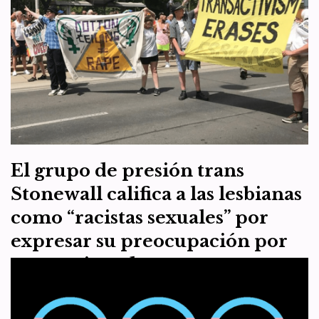
biológica no cambia y el deporte
femenino se va a pique
por
WHRC España
17 de diciembre de 2021
Artículo 7
Un nadador de la Universidad de Pennsylvania (UPenn) cuyos
títulos y victorias en la categoría masculina sólo podrían ser
descritos como “okei” comenzó a identificarse…
Leer más »
El grupo de presión trans
Stonewall califica a las lesbianas
como “racistas sexuales” por
expresar su preocupación por
ser presionadas para tener
relaciones sexuales con
hombres que alegan tener