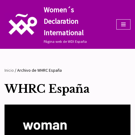
Women´s
Saltar
Declaration
al
contenido
International
Página web de WDI España
Inicio
/
Archivo de WHRC España
WHRC España