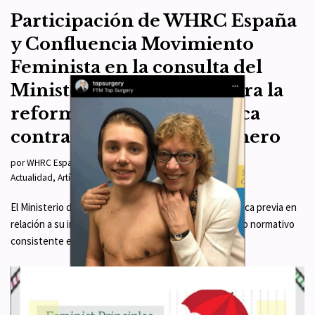
Participación de WHRC España
y Confluencia Movimiento
Feminista en la consulta del
Ministerio de Igualdad para la
reforma de la Ley Orgánica
contra la Violencia de Género
por
WHRC España
2 de noviembre de 2021
Actualidad
,
Artículo 1
,
Artículo 4
,
Artículo 8
,
Normativa
El Ministerio de Igualdad ha abierto una consulta pública previa en
relación a su intención de elaboración de un «proyecto normativo
consistente en la modificación…
Leer más »
Suecia y Finlandia dan marcha