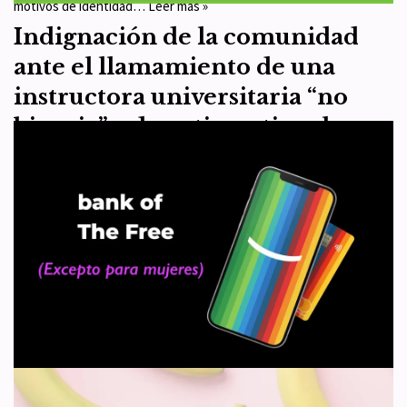
motivos de identidad…
Leer más »
Indignación de la comunidad
ante el llamamiento de una
instructora universitaria “no
binaria” a desestigmatizar la
pedofilia
por
WHRC España
22 de noviembre de 2021
Artículo 9
Traducimos la noticia “Non-Binary university instructor calls to
desestigmatize pedophilia” que ha publicado el medio feminista
4W, cuyo original podéis encontrar aquí. Una profesora
asistente…
Leer más »
Un banco cancela la cuenta de