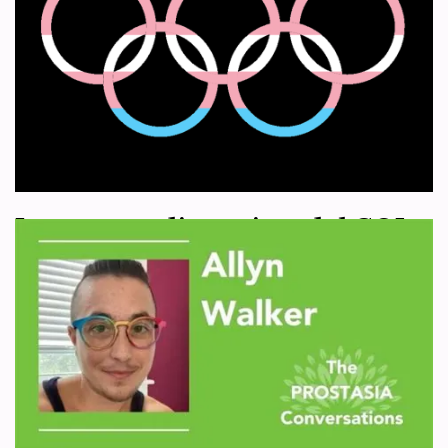
“identidad de género femenina”
por
WHRC España
12 de diciembre de 2021
Artículo 1
,
Artículo 5
A continuación, traducimos el siguiente artículo de Josephine
Bartosch, publicado en el medio británico MailOnline el 20 de
noviembre de 2021, en el que se…
Leer más »
Las nuevas directrices del COI
no presumen ninguna ventaja
por parte de los hombres sobre
las mujeres
por
WHRC España
27 de noviembre de 2021
Artículo 7
Tras un proceso de dos años de consulta, el COI ha anunciado un
nuevo marco sobre justicia, inclusión y no discriminación por