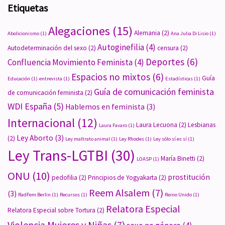
Etiquetas
Alegaciones
(15)
Alemania
(2)
Abolicionismo
(1)
Ana Julia Di Lisio
(1)
Autoginefilia
(4)
Autodeterminación del sexo
(2)
censura
(2)
Deportes
(6)
Confluencia Movimiento Feminista
(4)
Espacios no mixtos
(6)
Guía
Educación
(1)
entrevista
(1)
Estadísticas
(1)
Guía de comunicación feminista
de comunicación feminista
(2)
WDI España
(5)
Hablemos en feminista
(3)
Internacional
(12)
Laura Lecuona
(2)
Lesbianas
Laura Favaro
(1)
Ley Aborto
(3)
(2)
Ley maltrato animal
(1)
Ley Rhodes
(1)
Ley sólo sí es sí
(1)
Ley Trans-LGTBI
(30)
María Binetti
(2)
LOASP
(1)
ONU
(10)
prostitución
pedofilia
(2)
Principios de Yogyakarta
(2)
Reem Alsalem
(7)
(3)
RadFem Berlin
(1)
Recursos
(1)
Reino Unido
(1)
Relatora Especial
Relatora Especial sobre Tortura
(2)
Violencia Mujeres y Niñas
(7)