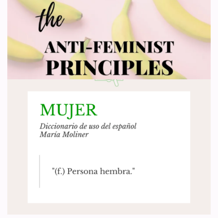
una organización feminista
holandesa por “transfobia”
por
WHRC España
15 de noviembre de 2021
Actualidad
,
Artículo 4
Se ha producido un lamentable caso de censura que queremos
visibilizar desde WHRC. Se trata de la cancelación sufrida por una
organización feminista holandesa, a…
Leer más »
Los principios antifeministas
por
WHRC España
7 de noviembre de 2021
Artículo 1
En esta entrada, traducimos la respuesta de WHRC a la “Afirmación
de los principios feministas” de la ONG Comité de la Condición
Jurídico y Social…
Leer más »