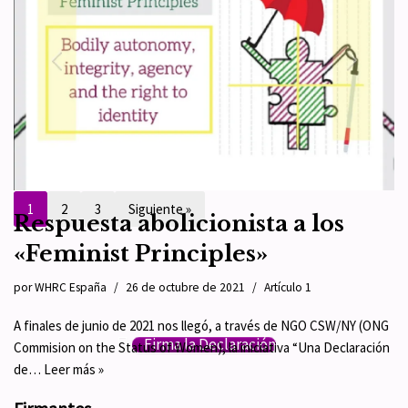
atrás en la hormonación de
«menores trans»
por
WHRC España
31 de octubre de 2021
Artículo 9
En algunos países de la Unión Europea, una persona puede acceder
por su cuenta y riesgo a hormonas del sexo opuesto e incluso a
cirugías…
Leer más »
1
2
3
Siguiente »
Respuesta abolicionista a los
«Feminist Principles»
por
WHRC España
26 de octubre de 2021
Artículo 1
A finales de junio de 2021 nos llegó, a través de NGO CSW/NY (ONG
Firma la Declaración
Commision on the Status of Women), la iniciativa “Una Declaración
de…
Leer más »