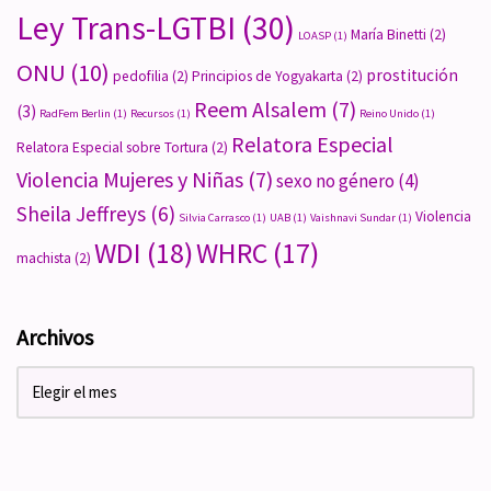
Ley Trans-LGTBI
(30)
María Binetti
(2)
LOASP
(1)
ONU
(10)
prostitución
pedofilia
(2)
Principios de Yogyakarta
(2)
Reem Alsalem
(7)
(3)
RadFem Berlin
(1)
Recursos
(1)
Reino Unido
(1)
Relatora Especial
Relatora Especial sobre Tortura
(2)
Violencia Mujeres y Niñas
(7)
sexo no género
(4)
Sheila Jeffreys
(6)
Violencia
Silvia Carrasco
(1)
UAB
(1)
Vaishnavi Sundar
(1)
WDI
(18)
WHRC
(17)
machista
(2)
Archivos