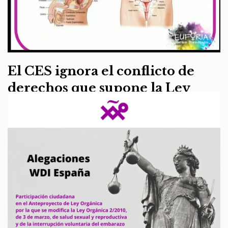
Seguimos analizando los informes que se han hecho públicos
respecto del APL Trans (y su Memoria de Análisis de Impacto
Normativo –MAIN-) y nos encontramos…
Leer más »
El CES ignora el conflicto de
derechos que supone la Ley
Trans para las mujeres, la
infancia, las personas LGB y las
personas que requieran de
acompañamiento terapéutico
por
WDI España
26 de junio de 2022
Normativa
Según las noticias aparecidas esta semana, el Gobierno tiene la
intención de aprobar el “Proyecto de Ley para la Igualdad Real y
Efectiva de las…
Leer más »