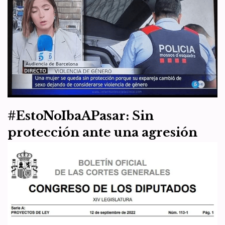
#EstoNoIbaAPasar: Sin
protección ante una agresión
machista ejercida por un varón
autoidentificado mujer
por
WDI España
27 de septiembre de 2022
Actualidad
Lo que de ninguna manera iba a pasar ya ha pasado: un hombre
maltratador elude las restricciones y limitaciones que la Ley de