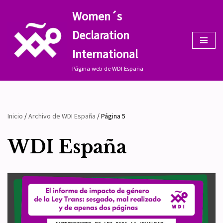
Women´s
Saltar
Declaration
al
contenido
International
Página web de WDI España
Inicio
/
Archivo de WDI España
/
Página 5
WDI España