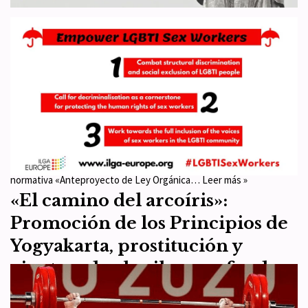
Alegaciones de WDI España al
APLO de modificación de la LO
Aborto
por
WDI España
1 de junio de 2022
Artículo 1
,
Artículo 3
,
Artículo 9
,
Normativa
El Ministerio de Igualdad tramita por el procedimiento de urgencia
la audiencia pública a la ciudadanía en relación a su propuesta
normativa «Anteproyecto de Ley Orgánica…
Leer más »
«El camino del arcoíris»:
Promoción de los Principios de
Yogyakarta, prostitución y
vientres de alquiler con fondos
públicos