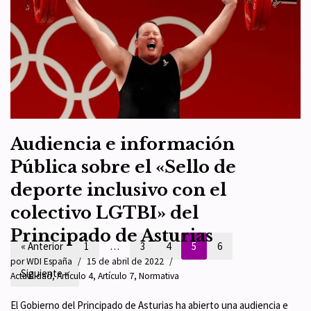
por
WDI España
29 de mayo de 2022
Artículo 1
,
Artículo 3
,
Artículo 8
,
Eventos
El Ministerio de Igualdad del Gobierno de España, en colaboración
con la Universidad Internacional Menéndez y Pelayo, convoca un
«curso», dentro del Área de Ciencias…
Leer más »
Audiencia e información
Pública sobre el «Sello de
deporte inclusivo con el
colectivo LGTBI» del
Principado de Asturias
« Anterior
1
…
3
4
5
6
por
WDI España
15 de abril de 2022
Siguiente »
Actualidad
,
Artículo 4
,
Artículo 7
,
Normativa
El Gobierno del Principado de Asturias ha abierto una audiencia e