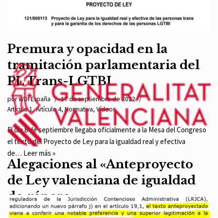
Violencia de…
Leer más »
Premura y opacidad en la
tramitación parlamentaria del
PL Trans-LGTBI
por
WDI España
17 de septiembre de 2022
Artículo 1
,
Artículo 4
,
Normativa
,
Vídeos
El día 8 de septiembre llegaba oficialmente a la Mesa del Congreso
el texto del Proyecto de Ley para la igualdad real y efectiva
de…
Leer más »
Alegaciones al «Anteproyecto
de Ley valenciana de igualdad
de género»
por
WDI España
29 de julio de 2022
Actualidad
,
Normativa