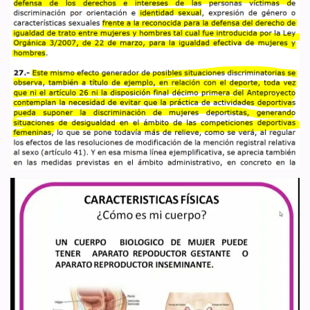
La Vicepresidencia y Conselleria de Igualdad y Políticas Inclusivas
de la Generalitat Valenciana ha abierto periodo de audiencia pública
para aportar alegaciones a su “Anteproyecto…
Leer más »
El CGPJ ha informado un texto
que no está disponible para la
ciudadanía. ¿Por qué no es
público?
por
WDI España
27 de junio de 2022
Normativa