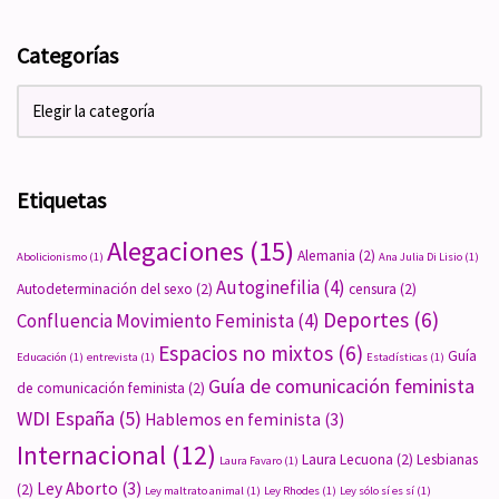
Categorías
Etiquetas
Alegaciones
(15)
Alemania
(2)
Abolicionismo
(1)
Ana Julia Di Lisio
(1)
Autoginefilia
(4)
Autodeterminación del sexo
(2)
censura
(2)
Deportes
(6)
Confluencia Movimiento Feminista
(4)
Espacios no mixtos
(6)
Guía
Educación
(1)
entrevista
(1)
Estadísticas
(1)
Guía de comunicación feminista
de comunicación feminista
(2)
WDI España
(5)
Hablemos en feminista
(3)
Internacional
(12)
Laura Lecuona
(2)
Lesbianas
Laura Favaro
(1)
Ley Aborto
(3)
(2)
Ley maltrato animal
(1)
Ley Rhodes
(1)
Ley sólo sí es sí
(1)