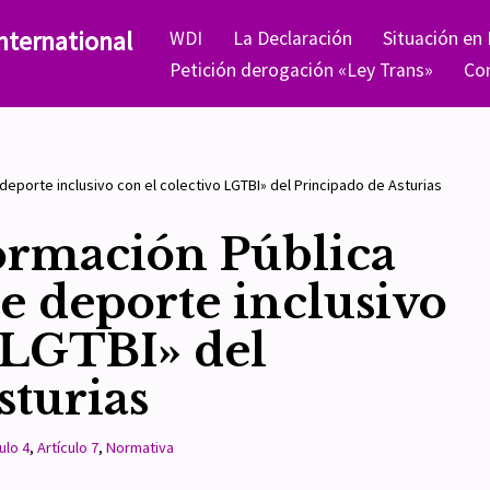
nternational
WDI
La Declaración
Situación en
Petición derogación «Ley Trans»
Co
deporte inclusivo con el colectivo LGTBI» del Principado de Asturias
ormación Pública
de deporte inclusivo
o LGTBI» del
sturias
ulo 4
,
Artículo 7
,
Normativa