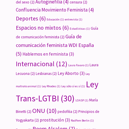
Autoginefilia
(4)
del sexo
(2)
censura
(2)
Confluencia Movimiento Feminista
(4)
Deportes
(6)
Educación
(1)
entrevista
(1)
Espacios no mixtos
(6)
Guía
Estadísticas
(1)
Guía de
de comunicación feminista
(2)
comunicación feminista WDI España
(5)
Hablemos en feminista
(3)
Internacional
(12)
Laura
Laura Favaro
(1)
Ley Aborto
(3)
Lecuona
(2)
Lesbianas
(2)
Ley
Ley
maltrato animal
(1)
Ley Rhodes
(1)
Ley sólo sí es sí
(1)
Trans-LGTBI
(30)
María
LOASP
(1)
ONU
(10)
Binetti
(2)
pedofilia
(2)
Principios de
prostitución
(3)
Yogyakarta
(2)
RadFem Berlin
(1)
Reem Alsalem
(7)