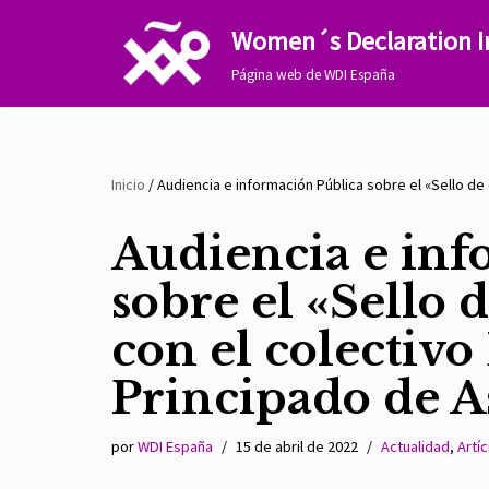
Women´s Declaration I
Saltar
Página web de WDI España
al
contenido
Inicio
/
Audiencia e información Pública sobre el «Sello de 
Audiencia e inf
sobre el «Sello 
con el colectiv
Principado de A
por
WDI España
15 de abril de 2022
Actualidad
,
Artíc