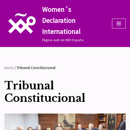
Women´s
Saltar
Declaration
al
contenido
International
Página web de WDI España
Inicio
/
Tribunal Constitucional
Tribunal
Constitucional