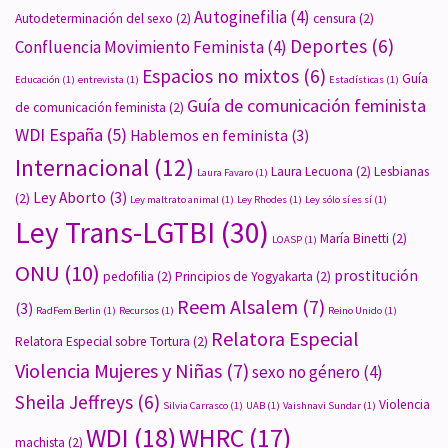
Autoginefilia
(4)
Autodeterminación del sexo
(2)
censura
(2)
Deportes
(6)
Confluencia Movimiento Feminista
(4)
Espacios no mixtos
(6)
Guía
Educación
(1)
entrevista
(1)
Estadísticas
(1)
Guía de comunicación feminista
de comunicación feminista
(2)
WDI España
(5)
Hablemos en feminista
(3)
Internacional
(12)
Laura Lecuona
(2)
Lesbianas
Laura Favaro
(1)
Ley Aborto
(3)
(2)
Ley maltrato animal
(1)
Ley Rhodes
(1)
Ley sólo sí es sí
(1)
Ley Trans-LGTBI
(30)
María Binetti
(2)
LOASP
(1)
ONU
(10)
prostitución
pedofilia
(2)
Principios de Yogyakarta
(2)
Reem Alsalem
(7)
(3)
RadFem Berlin
(1)
Recursos
(1)
Reino Unido
(1)
Relatora Especial
Relatora Especial sobre Tortura
(2)
Violencia Mujeres y Niñas
(7)
sexo no género
(4)
Sheila Jeffreys
(6)
Violencia
Silvia Carrasco
(1)
UAB
(1)
Vaishnavi Sundar
(1)
WDI
(18)
WHRC
(17)
machista
(2)