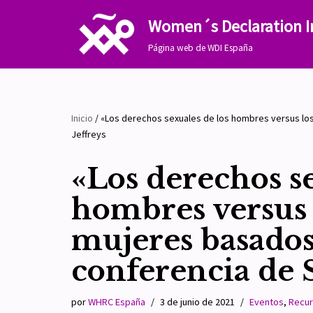
Women´s Declaration I
Saltar
Página web de WDI España
al
contenido
Inicio
/
«Los derechos sexuales de los hombres versus los
Jeffreys
«Los derechos se
hombres versus 
mujeres basados 
conferencia de S
por
WHRC España
3 de junio de 2021
Eventos
,
Recu