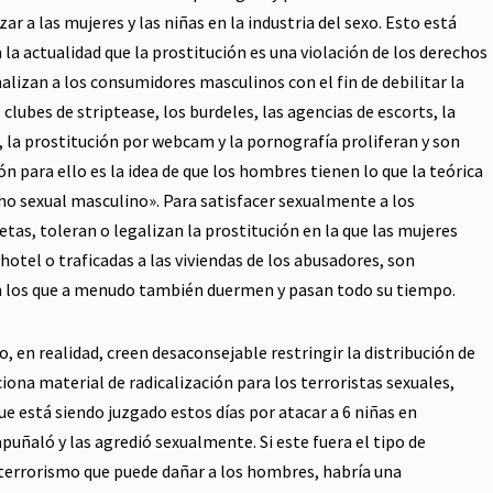
r a las mujeres y las niñas en la industria del sexo. Esto está
a actualidad que la prostitución es una violación de los derechos
izan a los consumidores masculinos con el fin de debilitar la
 clubes de striptease, los burdeles, las agencias de escorts, la
t, la prostitución por webcam y la pornografía proliferan y son
ón para ello es la idea de que los hombres tienen lo que la teórica
ho sexual masculino». Para satisfacer sexualmente a los
as, toleran o legalizan la prostitución en la que las mujeres
hotel o traficadas a las viviendas de los abusadores, son
n los que a menudo también duermen y pasan todo su tiempo.
 en realidad, creen desaconsejable restringir la distribución de
iona material de radicalización para los terroristas sexuales,
e está siendo juzgado estos días por atacar a 6 niñas en
apuñaló y las agredió sexualmente. Si este fuera el tipo de
l terrorismo que puede dañar a los hombres, habría una