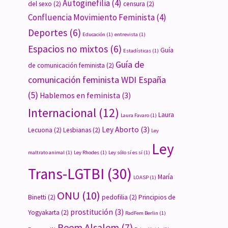
Autoginefilia
(4)
del sexo
(2)
censura
(2)
Confluencia Movimiento Feminista
(4)
Deportes
(6)
Educación
(1)
entrevista
(1)
Espacios no mixtos
(6)
Guía
Estadísticas
(1)
Guía de
de comunicación feminista
(2)
comunicación feminista WDI España
(5)
Hablemos en feminista
(3)
Internacional
(12)
Laura
Laura Favaro
(1)
Ley Aborto
(3)
Lecuona
(2)
Lesbianas
(2)
Ley
Ley
maltrato animal
(1)
Ley Rhodes
(1)
Ley sólo sí es sí
(1)
Trans-LGTBI
(30)
María
LOASP
(1)
ONU
(10)
Binetti
(2)
pedofilia
(2)
Principios de
prostitución
(3)
Yogyakarta
(2)
RadFem Berlin
(1)
Reem Alsalem
(7)