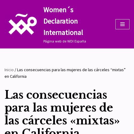
Women´s
Saltar
Declaration
al
contenido
International
Página web de WDI España
Inicio
/
Las consecuencias para las mujeres de las cárceles “mixtas”
en California
Las consecuencias
para las mujeres de
las cárceles «mixtas»
en California