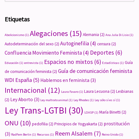
Etiquetas
Alegaciones
(15)
Alemania
(2)
Abolicionismo
(1)
Ana Julia Di Lisio
(1)
Autoginefilia
(4)
Autodeterminación del sexo
(2)
censura
(2)
Deportes
(6)
Confluencia Movimiento Feminista
(4)
Espacios no mixtos
(6)
Guía
Educación
(1)
entrevista
(1)
Estadísticas
(1)
Guía de comunicación feminista
de comunicación feminista
(2)
WDI España
(5)
Hablemos en feminista
(3)
Internacional
(12)
Laura Lecuona
(2)
Lesbianas
Laura Favaro
(1)
Ley Aborto
(3)
(2)
Ley maltrato animal
(1)
Ley Rhodes
(1)
Ley sólo sí es sí
(1)
Ley Trans-LGTBI
(30)
María Binetti
(2)
LOASP
(1)
ONU
(10)
prostitución
pedofilia
(2)
Principios de Yogyakarta
(2)
Reem Alsalem
(7)
(3)
RadFem Berlin
(1)
Recursos
(1)
Reino Unido
(1)