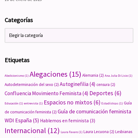
Categorías
Etiquetas
Alegaciones
(15)
Alemania
(2)
Abolicionismo
(1)
Ana Julia Di Lisio
(1)
Autoginefilia
(4)
Autodeterminación del sexo
(2)
censura
(2)
Deportes
(6)
Confluencia Movimiento Feminista
(4)
Espacios no mixtos
(6)
Guía
Educación
(1)
entrevista
(1)
Estadísticas
(1)
Guía de comunicación feminista
de comunicación feminista
(2)
WDI España
(5)
Hablemos en feminista
(3)
Internacional
(12)
Laura Lecuona
(2)
Lesbianas
Laura Favaro
(1)