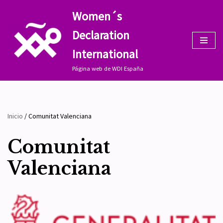
Women´s
Saltar
Declaration
al
contenido
International
Página web de WDI España
Inicio
/
Comunitat Valenciana
Comunitat
Valenciana