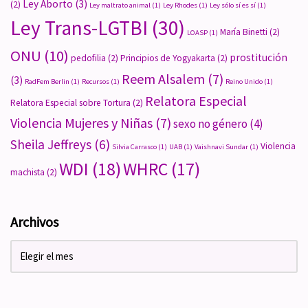
Ley Aborto
(3)
(2)
Ley maltrato animal
(1)
Ley Rhodes
(1)
Ley sólo sí es sí
(1)
Ley Trans-LGTBI
(30)
María Binetti
(2)
LOASP
(1)
ONU
(10)
prostitución
pedofilia
(2)
Principios de Yogyakarta
(2)
Reem Alsalem
(7)
(3)
RadFem Berlin
(1)
Recursos
(1)
Reino Unido
(1)
Relatora Especial
Relatora Especial sobre Tortura
(2)
Violencia Mujeres y Niñas
(7)
sexo no género
(4)
Sheila Jeffreys
(6)
Violencia
Silvia Carrasco
(1)
UAB
(1)
Vaishnavi Sundar
(1)
WDI
(18)
WHRC
(17)
machista
(2)
Archivos