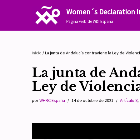
Women´s Declaration I
Saltar
Página web de WDI España
al
contenido
Inicio
/
La junta de Andalucía contraviene la Ley de Violen
La junta de And
Ley de Violenci
por
WHRC España
14 de octubre de 2021
Artículo 8
,