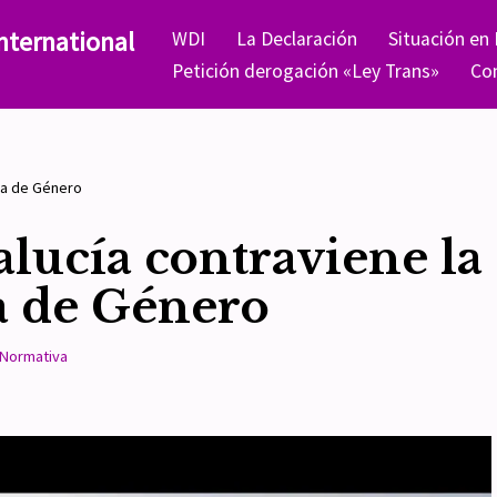
nternational
WDI
La Declaración
Situación en
Petición derogación «Ley Trans»
Co
cia de Género
alucía contraviene la
a de Género
Normativa