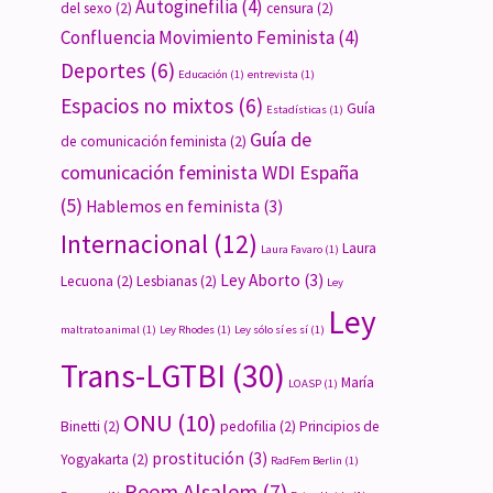
Autoginefilia
(4)
del sexo
(2)
censura
(2)
Confluencia Movimiento Feminista
(4)
Deportes
(6)
Educación
(1)
entrevista
(1)
Espacios no mixtos
(6)
Guía
Estadísticas
(1)
Guía de
de comunicación feminista
(2)
comunicación feminista WDI España
(5)
Hablemos en feminista
(3)
Internacional
(12)
Laura
Laura Favaro
(1)
Ley Aborto
(3)
Lecuona
(2)
Lesbianas
(2)
Ley
Ley
maltrato animal
(1)
Ley Rhodes
(1)
Ley sólo sí es sí
(1)
Trans-LGTBI
(30)
María
LOASP
(1)
ONU
(10)
Binetti
(2)
pedofilia
(2)
Principios de
prostitución
(3)
Yogyakarta
(2)
RadFem Berlin
(1)
Reem Alsalem
(7)