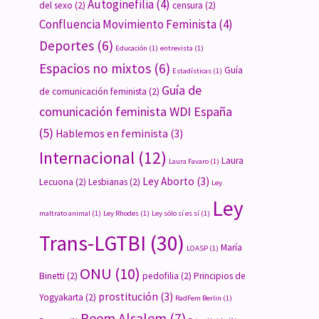
Autoginefilia
(4)
del sexo
(2)
censura
(2)
Confluencia Movimiento Feminista
(4)
Deportes
(6)
Educación
(1)
entrevista
(1)
Espacios no mixtos
(6)
Guía
Estadísticas
(1)
Guía de
de comunicación feminista
(2)
comunicación feminista WDI España
(5)
Hablemos en feminista
(3)
Internacional
(12)
Laura
Laura Favaro
(1)
Ley Aborto
(3)
Lecuona
(2)
Lesbianas
(2)
Ley
Ley
maltrato animal
(1)
Ley Rhodes
(1)
Ley sólo sí es sí
(1)
Trans-LGTBI
(30)
María
LOASP
(1)
ONU
(10)
Binetti
(2)
pedofilia
(2)
Principios de
prostitución
(3)
Yogyakarta
(2)
RadFem Berlin
(1)
Reem Alsalem
(7)