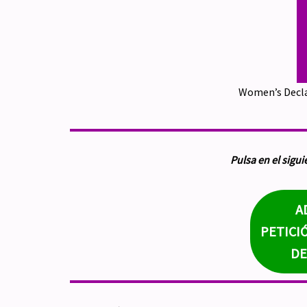
Women’s Decla
Pulsa en el sigui
A
PETICI
DE