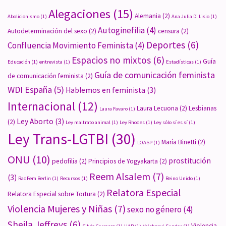
Alegaciones
(15)
Alemania
(2)
Abolicionismo
(1)
Ana Julia Di Lisio
(1)
Autoginefilia
(4)
Autodeterminación del sexo
(2)
censura
(2)
Deportes
(6)
Confluencia Movimiento Feminista
(4)
Espacios no mixtos
(6)
Guía
Educación
(1)
entrevista
(1)
Estadísticas
(1)
Guía de comunicación feminista
de comunicación feminista
(2)
WDI España
(5)
Hablemos en feminista
(3)
Internacional
(12)
Laura Lecuona
(2)
Lesbianas
Laura Favaro
(1)
Ley Aborto
(3)
(2)
Ley maltrato animal
(1)
Ley Rhodes
(1)
Ley sólo sí es sí
(1)
Ley Trans-LGTBI
(30)
María Binetti
(2)
LOASP
(1)
ONU
(10)
prostitución
pedofilia
(2)
Principios de Yogyakarta
(2)
Reem Alsalem
(7)
(3)
RadFem Berlin
(1)
Recursos
(1)
Reino Unido
(1)
Relatora Especial
Relatora Especial sobre Tortura
(2)
Violencia Mujeres y Niñas
(7)
sexo no género
(4)
Sheila Jeffreys
(6)
Violencia