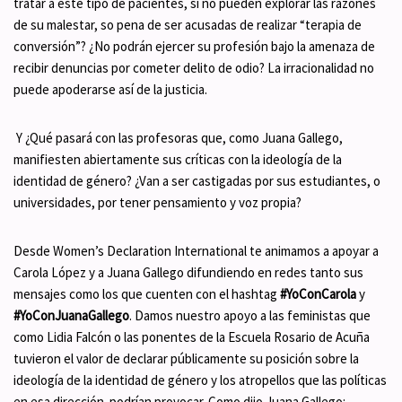
tratar a este tipo de pacientes, si no pueden explorar las razones
de su malestar, so pena de ser acusadas de realizar “terapia de
conversión”? ¿No podrán ejercer su profesión bajo la amenaza de
recibir denuncias por cometer delito de odio? La irracionalidad no
puede apoderarse así de la justicia.
Y ¿Qué pasará con las profesoras que, como Juana Gallego,
manifiesten abiertamente sus críticas con la ideología de la
identidad de género? ¿Van a ser castigadas por sus estudiantes, o
universidades, por tener pensamiento y voz propia?
Desde Women’s Declaration International te animamos a apoyar a
Carola López y a Juana Gallego difundiendo en redes tanto sus
mensajes como los que cuenten con el hashtag
#YoConCarola
y
#YoConJuanaGallego
. Damos nuestro apoyo a las feministas que
como Lidia Falcón o las ponentes de la Escuela Rosario de Acuña
tuvieron el valor de declarar públicamente su posición sobre la
ideología de la identidad de género y los atropellos que las políticas
en esa dirección podrían provocar. Como dijo Juana Gallego: