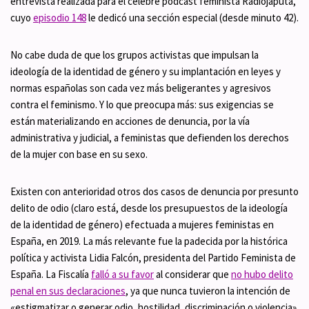
entrevista realizada para el célebre podcast feminista Radiojaputa,
cuyo
episodio 148
le dedicó una sección especial (desde minuto 42).
No cabe duda de que los grupos activistas que impulsan la
ideología de la identidad de género y su implantación en leyes y
normas españolas son cada vez más beligerantes y agresivos
contra el feminismo. Y lo que preocupa más: sus exigencias se
están materializando en acciones de denuncia, por la vía
administrativa y judicial, a feministas que defienden los derechos
de la mujer con base en su sexo.
Existen con anterioridad otros dos casos de denuncia por presunto
delito de odio (claro está, desde los presupuestos de la ideología
de la identidad de género) efectuada a mujeres feministas en
España, en 2019. La más relevante fue la padecida por la histórica
política y activista Lidia Falcón, presidenta del Partido Feminista de
España. La Fiscalía
falló a su favor
al considerar que
no hubo delito
penal en sus declaraciones
, ya que nunca tuvieron la intención de
«estigmatizar o generar odio, hostilidad, discriminación o violencia»