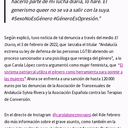
hacerlo parte de mi lucha diaria, lo haré. El
generismo queer no se va a salir con la suya.
#SexoNoEsGénero #GéneroEsOpresión.”
Según explicó, tuvo noticia de tal denuncia a través del medio
El
Diario
, el 3 de febrero de 2022, que lanzaba el titular “Andalucía
estrena su ley de defensa de las personas LGTBI abriendo un
proceso sancionador a una psicóloga que reniega del género”, a lo
que Carola López contra argumentó como mujer feminista, que “
El
sistema patriarcal utiliza el género como herramienta para oprimir a
las mujeres
”. Ahora se enfrenta a una sanción de hasta 120.000
euros por las denuncias de la Asociación de Transexuales de
Andalucía-Sylvia Rivera y la Asociación Española contra las Terapias
de Conversión.
En el directo de Instagram
@carolalopezmoyapsi
del 4 de febrero
dio más información sobre el grave asunto, como también en la