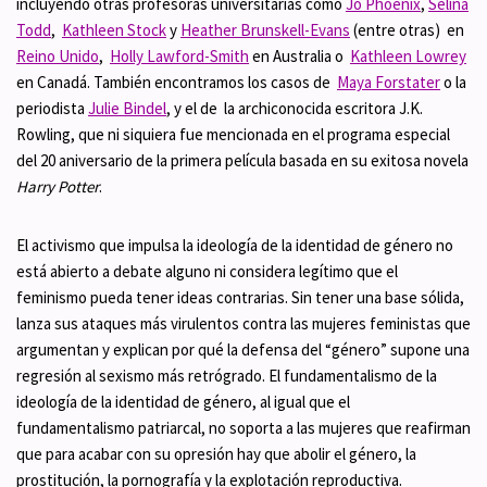
incluyendo otras profesoras universitarias como
Jo Phoenix
,
Selina
Todd
,
Kathleen Stock
y
Heather Brunskell-Evans
(entre otras) en
Reino Unido
,
Holly Lawford-Smith
en Australia o
Kathleen Lowrey
en Canadá. También encontramos los casos de
Maya Forstater
o la
periodista
Julie Bindel
, y el de la archiconocida escritora J.K.
Rowling, que ni siquiera fue mencionada en el programa especial
del 20 aniversario de la primera película basada en su exitosa novela
Harry Potter
.
El activismo que impulsa la ideología de la identidad de género no
está abierto a debate alguno ni considera legítimo que el
feminismo pueda tener ideas contrarias. Sin tener una base sólida,
lanza sus ataques más virulentos contra las mujeres feministas que
argumentan y explican por qué la defensa del “género” supone una
regresión al sexismo más retrógrado. El fundamentalismo de la
ideología de la identidad de género, al igual que el
fundamentalismo patriarcal, no soporta a las mujeres que reafirman
que para acabar con su opresión hay que abolir el género, la
prostitución, la pornografía y la explotación reproductiva.