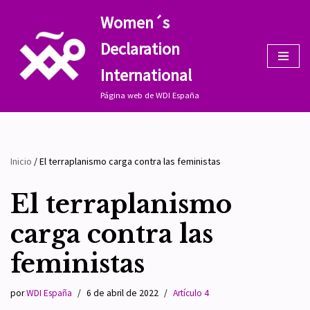
Women´s
Saltar
Declaration
al
contenido
International
Página web de WDI España
Inicio
/
El terraplanismo carga contra las feministas
El terraplanismo
carga contra las
feministas
por
WDI España
6 de abril de 2022
Artículo 4