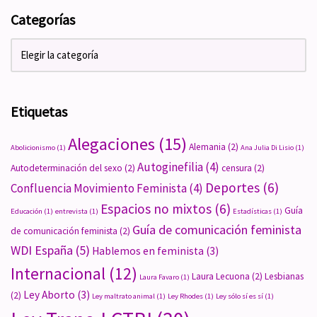
Categorías
Etiquetas
Alegaciones
(15)
Alemania
(2)
Abolicionismo
(1)
Ana Julia Di Lisio
(1)
Autoginefilia
(4)
Autodeterminación del sexo
(2)
censura
(2)
Deportes
(6)
Confluencia Movimiento Feminista
(4)
Espacios no mixtos
(6)
Guía
Educación
(1)
entrevista
(1)
Estadísticas
(1)
Guía de comunicación feminista
de comunicación feminista
(2)
WDI España
(5)
Hablemos en feminista
(3)
Internacional
(12)
Laura Lecuona
(2)
Lesbianas
Laura Favaro
(1)
Ley Aborto
(3)
(2)
Ley maltrato animal
(1)
Ley Rhodes
(1)
Ley sólo sí es sí
(1)