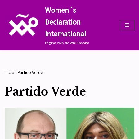
Women´s
Saltar
Declaration
al
contenido
International
Página web de WDI España
Inicio
/
Partido Verde
Partido Verde