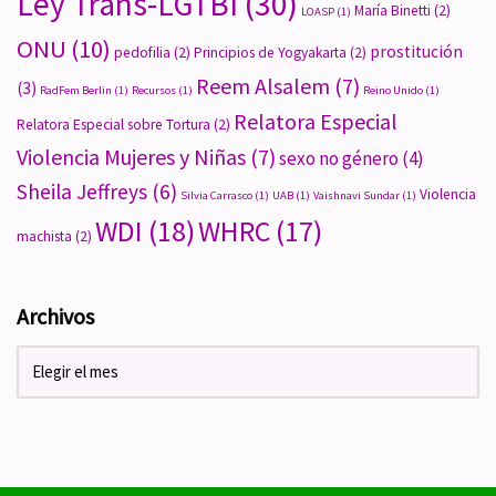
Ley Trans-LGTBI
(30)
María Binetti
(2)
LOASP
(1)
ONU
(10)
prostitución
pedofilia
(2)
Principios de Yogyakarta
(2)
Reem Alsalem
(7)
(3)
RadFem Berlin
(1)
Recursos
(1)
Reino Unido
(1)
Relatora Especial
Relatora Especial sobre Tortura
(2)
Violencia Mujeres y Niñas
(7)
sexo no género
(4)
Sheila Jeffreys
(6)
Violencia
Silvia Carrasco
(1)
UAB
(1)
Vaishnavi Sundar
(1)
WDI
(18)
WHRC
(17)
machista
(2)
Archivos