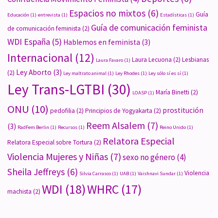
Espacios no mixtos
(6)
Guía
Educación
(1)
entrevista
(1)
Estadísticas
(1)
Guía de comunicación feminista
de comunicación feminista
(2)
WDI España
(5)
Hablemos en feminista
(3)
Internacional
(12)
Laura Lecuona
(2)
Lesbianas
Laura Favaro
(1)
Ley Aborto
(3)
(2)
Ley maltrato animal
(1)
Ley Rhodes
(1)
Ley sólo sí es sí
(1)
Ley Trans-LGTBI
(30)
María Binetti
(2)
LOASP
(1)
ONU
(10)
prostitución
pedofilia
(2)
Principios de Yogyakarta
(2)
Reem Alsalem
(7)
(3)
RadFem Berlin
(1)
Recursos
(1)
Reino Unido
(1)
Relatora Especial
Relatora Especial sobre Tortura
(2)
Violencia Mujeres y Niñas
(7)
sexo no género
(4)
Sheila Jeffreys
(6)
Violencia
Silvia Carrasco
(1)
UAB
(1)
Vaishnavi Sundar
(1)
WDI
(18)
WHRC
(17)
machista
(2)