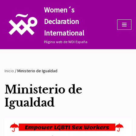
Women´s
Saltar
Declaration
al
contenido
International
Página web de WDI España
Inicio
/
Ministerio de Igualdad
Ministerio de
Igualdad