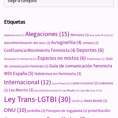
Etiquetas
Alegaciones
(15)
Alemania
(2)
Abolicionismo
(1)
Ana Julia Di Lisio
(1)
Autoginefilia
(4)
Autodeterminación del sexo
(2)
censura
(2)
Deportes
(6)
Confluencia Movimiento Feminista
(4)
Espacios no mixtos
(6)
Guía
Educación
(1)
entrevista
(1)
Estadísticas
(1)
Guía de comunicación feminista
de comunicación feminista
(2)
WDI España
(5)
Hablemos en feminista
(3)
Internacional
(12)
Laura Lecuona
(2)
Lesbianas
Laura Favaro
(1)
Ley Aborto
(3)
(2)
Ley maltrato animal
(1)
Ley Rhodes
(1)
Ley sólo sí es sí
(1)
Ley Trans-LGTBI
(30)
María Binetti
(2)
LOASP
(1)
ONU
(10)
prostitución
pedofilia
(2)
Principios de Yogyakarta
(2)