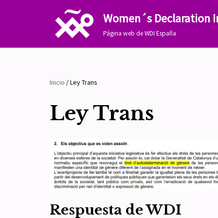
Women´s Declaration I
Saltar
Página web de WDI España
al
contenido
Inicio
/
Ley Trans
Ley Trans
Respuesta de WDI