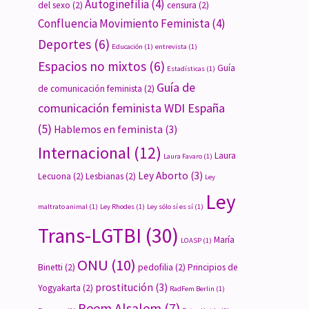
Autoginefilia
(4)
del sexo
(2)
censura
(2)
Confluencia Movimiento Feminista
(4)
Deportes
(6)
Educación
(1)
entrevista
(1)
Espacios no mixtos
(6)
Guía
Estadísticas
(1)
Guía de
de comunicación feminista
(2)
comunicación feminista WDI España
(5)
Hablemos en feminista
(3)
Internacional
(12)
Laura
Laura Favaro
(1)
Ley Aborto
(3)
Lecuona
(2)
Lesbianas
(2)
Ley
Ley
maltrato animal
(1)
Ley Rhodes
(1)
Ley sólo sí es sí
(1)
Trans-LGTBI
(30)
María
LOASP
(1)
ONU
(10)
Binetti
(2)
pedofilia
(2)
Principios de
prostitución
(3)
Yogyakarta
(2)
RadFem Berlin
(1)
Reem Alsalem
(7)